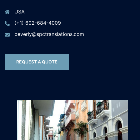
USA
(+1) 602-684-4009
beverly@spctranslations.com
REQUEST A QUOTE